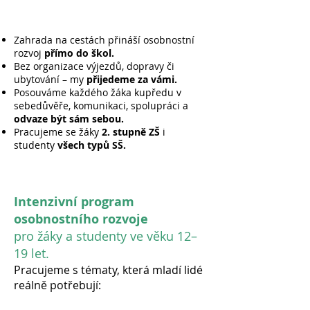
Zahrada na cestách přináší osobnostní
rozvoj
přímo do škol.
Bez organizace výjezdů, dopravy či
ubytování – my
přijedeme za vámi.
Posouváme každého žáka
kupředu v
sebedůvěře, komunikaci, spolupráci a
odvaze být sám sebou.
Pracujeme se žáky
2. stupně ZŠ
i
studenty
všech typů SŠ.
Intenzivní program
osobnostního rozvoje
pro žáky a studenty ve věku 12–
19 let.
Pracujeme s tématy, která mladí lidé
reálně potřebují: