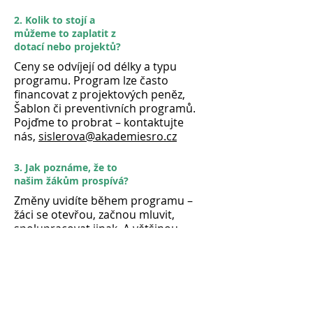
2. Kolik to stojí a
můžeme to zaplatit z
dotací nebo projektů?
Ceny se odvíjejí od délky a typu
programu. Program lze často
financovat z projektových peněz,
Šablon či preventivních programů.
Pojďme to probrat – kontaktujte
nás,
sislerova@akademiesro.cz
3. Jak poznáme, že to
našim žákům prospívá?
Změny uvidíte během programu –
žáci se otevřou, začnou mluvit,
spolupracovat jinak. A většinou
řeknou: "Kdy zase přijedete?" To je
nejlepší odpověď.
4. Řešíte šikanu ve třídě?
Nejsme program pro akutní typ