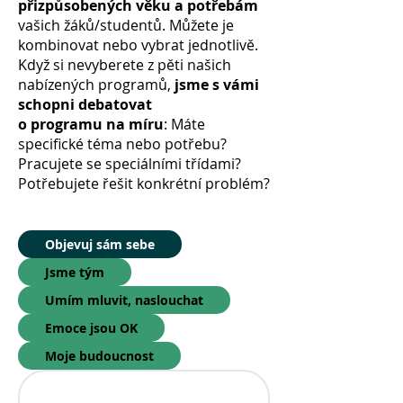
přizpůsobených věku a potřebám
vašich žáků/studentů. Můžete je
kombinovat nebo vybrat jednotlivě.
Když si nevyberete z pěti našich
nabízených programů,
jsme s vámi
schopni debatovat
o programu na míru
: Máte
specifické téma nebo potřebu?
Pracujete se speciálními třídami?
Potřebujete řešit konkrétní problém?
Objevuj sám sebe
Jsme tým
Umím mluvit, naslouchat
Emoce jsou OK
Moje budoucnost