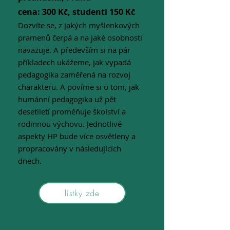
cena: 300 Kč, studenti 150 Kč
Dozvíte se, z jakých myšlenkových
pramenů čerpá a na jaké osobnosti
navazuje. A především si na pár
příkladech ukážeme, jak vypadá
pedagogika zaměřená na rozvoj
charakteru. A povíme si o tom, jak
humánní pedagogika už pět
desetiletí proměňuje školství a
rodinnou výchovu. Jednotlivé
aspekty HP bude více osvětleny a
propracovány v následujících
dnech.
lístky zde