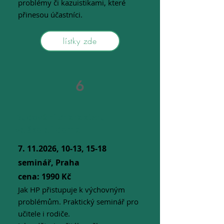
problémy či kazuistikami, které
přinesou účastníci.
lístky zde
6
Budování charakteru
ve škole i doma
7. 11.2026
, 10-13, 15-18
seminář, Praha
cena: 1990 Kč
Jak HP přistupuje k výchovným
problémům. Praktický seminář pro
učitele i rodiče.