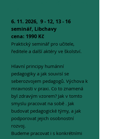
Osobnostní a emoční výchova
ve škole
6. 11. 2026
, 9 - 12, 13 - 16
seminář, Libchavy
cena: 1990 Kč
Praktický seminář pro učitele,
ředitele a další aktéry ve školství.
Hlavní principy humánní
pedagogiky a jak souvisí se
seberozvojem pedagogů. Výchova k
mravnosti v praxi. Co to znamená
byl zdravým vzorem? Jak v tomto
smyslu pracovat na sobě . Jak
budovat pedagogické týmy, a jak
podporovat jejich osobnostní
rozvoj.
Budeme pracovat i s konkrétními