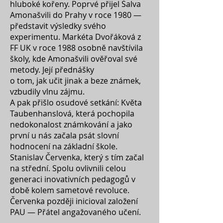
hluboké kořeny. Poprvé přijel Šalva
Amonašvili do Prahy v roce 1980 —
představit výsledky svého
experimentu. Markéta Dvořáková z
FF UK v roce 1988 osobně navštívila
školy, kde Amonašvili ověřoval své
metody. Její přednášky
o tom, jak učit jinak a beze známek,
vzbudily vlnu zájmu.
A pak přišlo osudové setkání: Květa
Taubenhanslová, která pochopila
nedokonalost známkování a jako
první u nás začala psát slovní
hodnocení na základní škole.
Stanislav Červenka, který s tím začal
na střední. Spolu ovlivnili celou
generaci inovativních pedagogů v
době kolem sametové revoluce.
Červenka později inicioval založení
PAU — Přátel angažovaného učení.