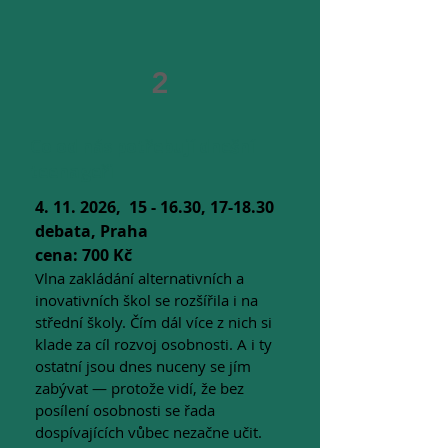
2
Co od nás potřebují dnešní
teenageři
4. 11. 2026
, 15 - 16.30, 17-18.30
debata, Praha
cena: 700 Kč
Vlna zakládání alternativních a
inovativních škol se rozšířila i na
střední školy. Čím dál více z nich si
klade za cíl rozvoj osobnosti. A i ty
ostatní jsou dnes nuceny se jím
zabývat — protože vidí, že bez
posílení osobnosti se řada
dospívajících vůbec nezačne učit.