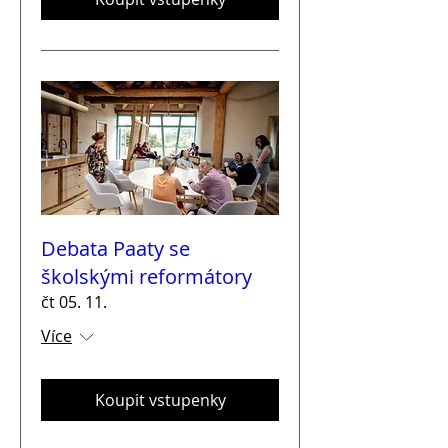
Debata Paaty se
školskými reformátory
čt 05. 11.
Více
Koupit vstupenky