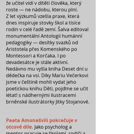
že učitel vidí v dítěti člověka, který
roste — ne nádobu, kterou plní.
Z let výzkumů vzešla praxe, která
dnes inspiruje stovky škol a tisíce
rodin v celé řadě zemí. Šalva editoval
monumentální Antologii humánní
pedagogiky — desítky svazků od
Aristotela přes Komenského po
Montessori a Korčaka. I po
devadesátce je stále aktivní.
Nedávno mu vyšla kniha Deset dní u
dědečka na vsi. Díky Mariu Večerkovi
jsme v češtině mohli vydat jeho
poetickou knihu Děti, pojďme se učit
létat! s nádhernými ilustracemi
brněnské ilustrátorky Jitky Stojanové.
Paata Amonašvili pokračuje v
otcově díle.
Jako psycholog a
mentor pracuje se školami, rodiči a