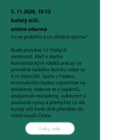
5. 11.2026
, 10-13
kulatý stůl,
online zdarma
Co se podařilo a co zůstává výzvou"
Bude pozváno 12 českých
osobností, kteří v duchu
humanistických ideálů pracují na
proměně českého školství nebo se
o ní zasloužili. Spolu s Paatou
Amonašvilim budou vzpomínat na
dosažené, radovat se z úspěchů,
analyzovat neúspěchy, uvědomit si
současné výzvy a přemýšlet co dál.
Kulatý stůl bude živě přenášen do
všech koutů Česka.
lístky zde