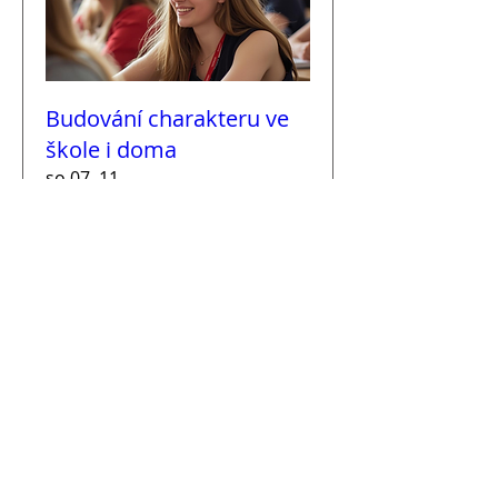
Budování charakteru ve
škole i doma
so 07. 11.
Více
Koupit vstupenky
Často kladené otázky