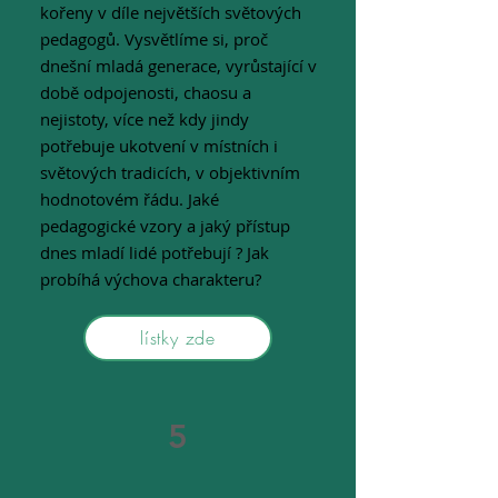
kořeny v díle největších světových
pedagogů. Vysvětlíme si, proč
dnešní mladá generace, vyrůstající v
době odpojenosti, chaosu a
nejistoty, více než kdy jindy
potřebuje ukotvení v místních i
světových tradicích, v objektivním
hodnotovém řádu. Jaké
pedagogické vzory a jaký přístup
dnes mladí lidé potřebují ? Jak
probíhá výchova charakteru?
lístky zde
5