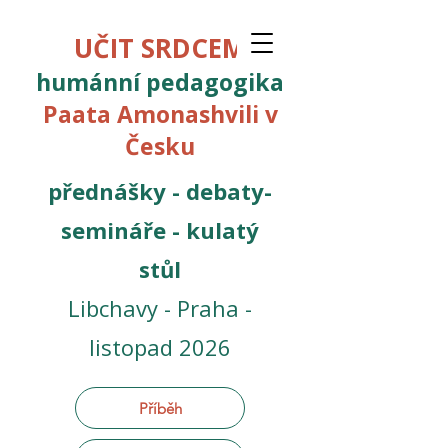
UČIT SRDCEM
humánní pedagogika
Paata Amonashvili v
Česku
přednášky - debaty-
semináře
- kulatý
stůl
Libchavy - Praha -
listopad 2026
Příběh