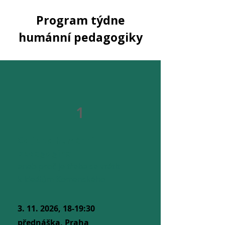
Program týdne
humánní pedagogiky
1
Co je to humánní
pedagogika
aneb proč je třeba se vrátit
k ideálům Komenského
3. 11. 2026
, 18-19:30
přednáška, Praha