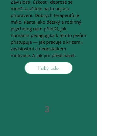
Závislosti, úzkosti, deprese se
množí a učitelé na to nejsou
připraveni. Dobrých terapeutů je
málo. Paata jako dětský a rodinný
psycholog nám přiblíží, jak
humánní pedagogika k těmto jevům
přistupuje — jak pracuje s krizemi,
závislostmi a nedostatkem
motivace. A jak jim předcházet.
lístky zde
3
Debata Paaty se školskými
reformátory