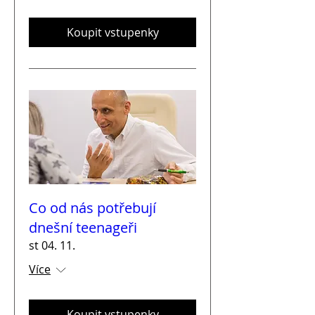
Koupit vstupenky
Co od nás potřebují
dnešní teenageři
st 04. 11.
Více
Koupit vstupenky