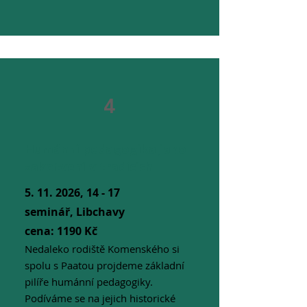
4
Humánní pedagogika jako
zakotvení v tradicích
5. 11. 2026
, 14 - 17
seminář, Libchavy
cena: 1190 Kč
Nedaleko rodiště Komenského si
spolu s Paatou projdeme základní
pilíře humánní pedagogiky.
Podíváme se na jejich historické