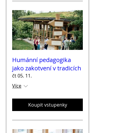
Humánní pedagogika
jako zakotvení v tradicích
čt 05. 11.
Více
Koupit vstupenky