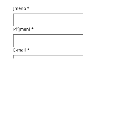
Jméno
*
Příjmení
*
E‑mail
*
Telefon
*
Škola
*
Vyberte si svého kouče