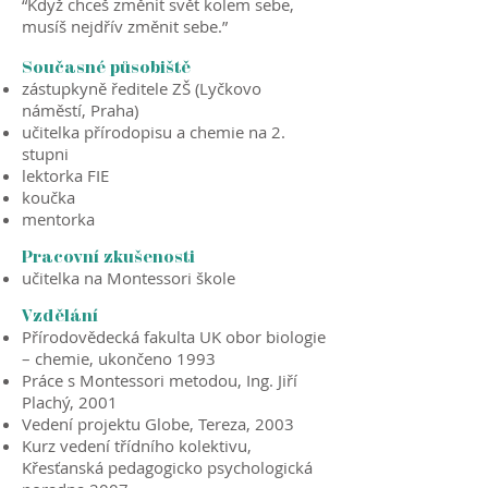
“Když chceš změnit svět kolem sebe,
musíš nejdřív změnit sebe.”
Současné působiště
zástupkyně ředitele ZŠ (Lyčkovo
náměstí, Praha)
učitelka přírodopisu a chemie na 2.
stupni
lektorka FIE
koučka
mentorka
Pracovní zkušenosti
učitelka na Montessori škole
Vzdělání
Přírodovědecká fakulta UK obor biologie
– chemie, ukončeno 1993
Práce s Montessori metodou, Ing. Jiří
Plachý, 2001
Vedení projektu Globe, Tereza, 2003
Kurz vedení třídního kolektivu,
Křesťanská pedagogicko psychologická