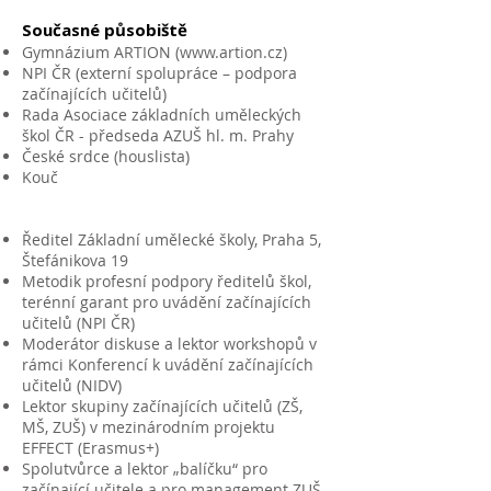
Současné působiště
Gymnázium ARTION (
www.artion.cz
)
NPI ČR (externí spolupráce – podpora
začínajících učitelů)
Rada Asociace základních uměleckých
škol ČR - předseda AZUŠ hl. m. Prahy
České srdce (houslista)
Kouč
Ředitel Základní umělecké školy, Praha 5,
Štefánikova 19
Metodik profesní podpory ředitelů škol,
terénní garant pro uvádění začínajících
učitelů (NPI ČR)
Moderátor diskuse a lektor workshopů v
rámci Konferencí k uvádění začínajících
učitelů (NIDV)
Lektor skupiny začínajících učitelů (ZŠ,
MŠ, ZUŠ) v mezinárodním projektu
EFFECT (Erasmus+)
Spolutvůrce a lektor „balíčku“ pro
začínající učitele a pro management ZUŠ