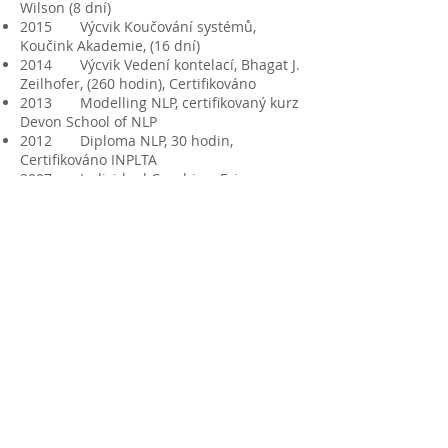
Wilson (8 dní)
2015 Výcvik Koučování systémů,
Koučink Akademie, (16 dní)
2014 Výcvik Vedení kontelací, Bhagat J.
Zeilhofer, (260 hodin), Certifikováno
2013 Modelling NLP, certifikovaný kurz
Devon School of NLP
2012 Diploma NLP, 30 hodin,
Certifikováno INPLTA
2007 Individual Coaching, Ericsson
College International (Akreditováno ICF),
128 hodin
2007 Team Coaching, Ericsson College
International, (Akreditováno ICF) 32 hodin
2006 Seminář Non Violent
Communication, Koučink Centrum s.r.o.,
Praha
2006 Coaching and Mentoring for
Business Advisers MSE, Optimum Results
Ltd,
2002 Poradenství v organizacích,
Institut pro Gestalt terapii
2001 GRID Leadership, Grid Institut,
Praha