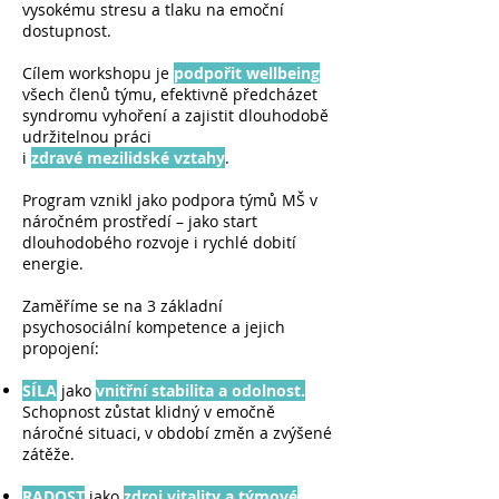
vysokému stresu a tlaku na emoční
dostupnost.
Cílem workshopu je
podpořit wellbeing
všech členů týmu, efektivně předcházet
syndromu vyhoření a zajistit dlouhodobě
udržitelnou práci
i
zdravé mezilidské vztahy
.​​
Program vznikl jako podpora týmů MŠ v
náročném prostředí – jako start
dlouhodobého rozvoje i rychlé dobití
energie.
Zaměříme se na 3 základní
psychosociální kompetence
​​​ a jejich
propojení:
SÍLA
jako
vnitřní stabilita a odolnost.
Schopnost zůstat klidný v emočně
náročné situaci, v období změn a zvýšené
zátěže.
RADOST
jako
zdroj vitality a týmové