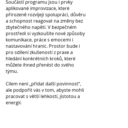
Součástí programu jsou i prvky
aplikované improvizace, které
přirozeně rozvíjejí spolupráci, důvěru
a schopnost reagovat na změny bez
zbytečného napětí. V bezpečném
prostředí si vyzkoušíte nové způsoby
komunikace, práce s emocemi i
nastavování hranic. Prostor bude i
pro sdílení zkušeností z praxe a
hledání konkrétních kroků, které
můžete ihned přenést do svého
týmu.
Cílem není „přidat další povinnost“,
ale podpořit vás v tom, abyste mohli
pracovat s větší lehkostí, jistotou a
energií.
Cílová skupina
Termíny
Místo konání