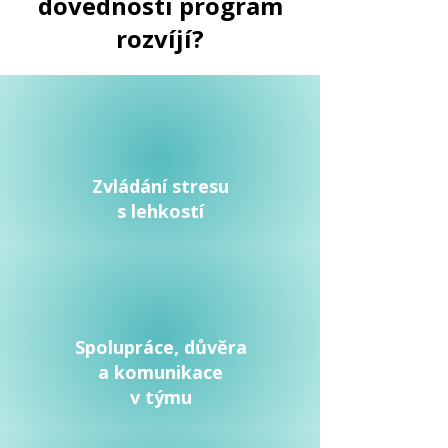
dovednosti program
rozvíjí?
Zvládání stresu
s lehkostí
Spolupráce, důvěra
a komunikace
v týmu