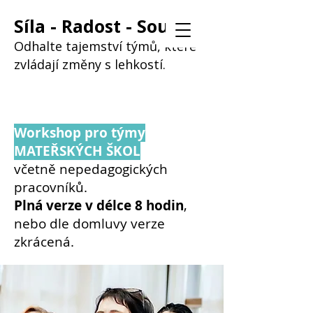
Síla - Radost - Soucit
Odhalte tajemství týmů, které
zvládají změny s lehkostí.
Workshop pro týmy
MATEŘSKÝCH ŠKOL
včetně nepedagogických
pracovníků.
Plná verze v délce 8 hodin
,
nebo dle domluvy verze
zkrácená.