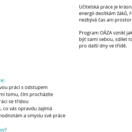
Učitelská práce je krásn
energii desítkám žáků, 
nezbývá čas ani prostor
Program OÁZA vznikl jako
být sami sebou, sdílet to
pro další dny ve třídě.
te:
svou práci s odstupem
mí tomu, čím procházíte
ráci se třídou
, co vás opravdu zajímá
ím hodnotám a smyslu své práce
en?