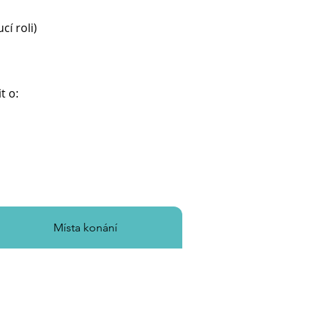
cí roli)
t o:
Místa konání