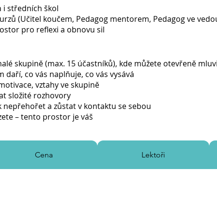
 i středních škol
 kurzů (Učitel koučem, Pedagog mentorem, Pedagog ve vedou
stor pro reflexi a obnovu sil
alé skupině (max. 15 účastníků), kde můžete otevřeně mluvi
m daří, co vás naplňuje, co vás vysává
 motivace, vztahy ve skupině
at složité rozhovory
jak nepřehořet a zůstat v kontaktu se sebou
zete – tento prostor je váš
Cena
Lektoři