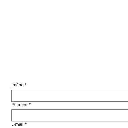
Jméno
*
Příjmení
*
E‑mail
*