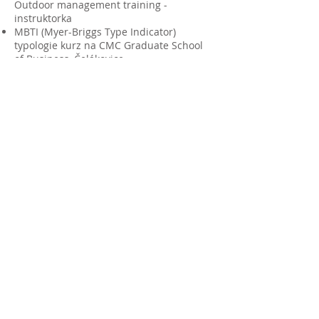
Outdoor management training -
instruktorka
MBTI (Myer-Briggs Type Indicator)
typologie kurz na CMC Graduate School
of Business, Čelákovice
Managerial Grid - zvyšování výkonnosti a
efektivity lidí a firem
Erickson college: "The Art and Science of
Coaching" (několik let tlumočení kurzu)
David Rock: "Brain-Based" coaching
(překlad manuálu, tlumočení workshopů)
Raymond van Driel - Aplikovaná
improvizace pro kouče a facilitátory -
Koučink akademie Libchavy
Učitel koučem - Koučink akademie
Libchavy