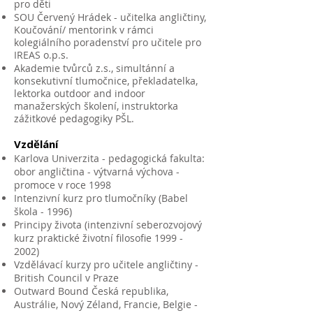
pro děti
SOU Červený Hrádek - učitelka angličtiny,
Koučování/ mentorink v rámci
kolegiálního poradenství pro učitele pro
IREAS o.p.s.
Akademie tvůrců z.s., simultánní a
konsekutivní tlumočnice, překladatelka,
lektorka outdoor and indoor
manažerských školení, instruktorka
zážitkové pedagogiky PŠL.
Vzdělání
Karlova Univerzita - pedagogická fakulta:
obor angličtina - výtvarná výchova -
promoce v roce 1998
Intenzivní kurz pro tlumočníky (Babel
škola - 1996)
Principy života (intenzivní seberozvojový
kurz praktické životní filosofie
1999 -
2002)
Vzdělávací kurzy pro učitele angličtiny -
British Council v Praze
Outward Bound Česká republika,
Austrálie, Nový Zéland, Francie, Belgie -