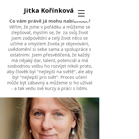
Jitka Kořínková
Co vám právě já mohu nabídnout?
Věřím, že jsme v pořádku a můžeme se
zlepšovat, myslím se, že za svůj život
jsem zodpovědní a celý život něco se
učíme a smyslem života je objevování,
uvědomění si sebe sama a spolupráce s
ostatními. Jsem přesvědčená, že každý
má nějaký dar, talent, potenciál a má
svobodnou volbu ho rozvíjet nikoli proto,
aby člověk byl "nejlepší na světě", ale aby
byl "nejlepší pro svět". Proces učení
může být zábavný a můžeme si ho užívat
- a tak vedu své kurzy a práci s lidmi.